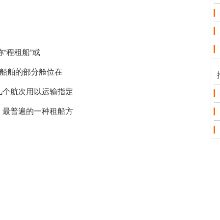
）又称“程租船”或
或船舶的部分舱位在
几个航次用以运输指定
、最普遍的一种租船方
。