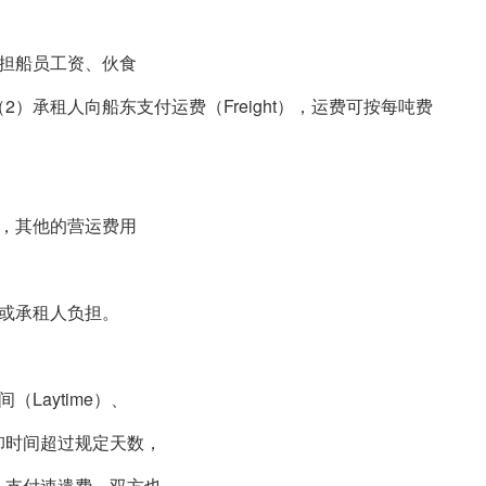
担船员工资、伙食
）承租人向船东支付运费（Freight），运费可按每吨费
，其他的营运费用
或承租人负担。
Laytime）、
卸时间超过规定天数，
人支付速遣费。双方也