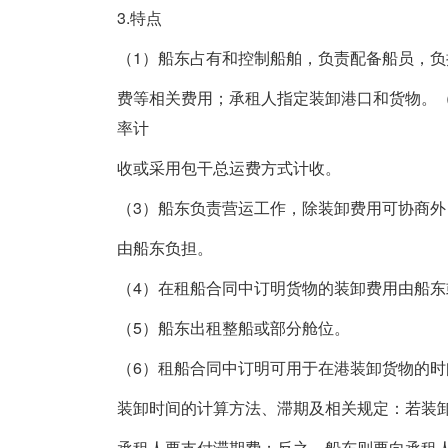
3.特点
（1）船东占有和控制船舶，负责配备船员，负
费等相关费用；承租人指定装卸港口和货物。（2
率计
收或采用包干总运费方式计收。
（3）船东负责营运工作，除装卸费用可协商外
由船东负担。
（4）在租船合同中订明货物的装卸费用由船东
（5）船东出租整船或部分舱位。
（6）租船合同中订明可用于在港装卸货物的时间（
装卸时间的计算方法、滞期及相关规定：若装
承租人要支付滞期费；反之，船东则要向承租