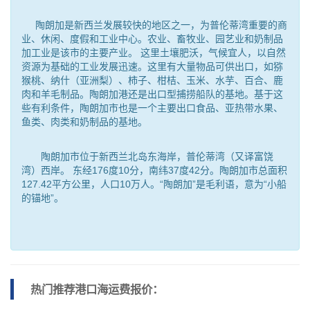
陶朗加是新西兰发展较快的地区之一，为普伦蒂湾重要的商
业、休闲、度假和工业中心。农业、畜牧业、园艺业和奶制品
加工业是该市的主要产业。 这里土壤肥沃，气候宜人，以自然
资源为基础的工业发展迅速。这里有大量物品可供出口，如猕
猴桃、纳什（亚洲梨）、柿子、柑桔、玉米、水芋、百合、鹿
肉和羊毛制品。陶朗加港还是出口型捕捞船队的基地。基于这
些有利条件，陶朗加市也是一个主要出口食品、亚热带水果、
鱼类、肉类和奶制品的基地。
陶朗加市位于新西兰北岛东海岸，普伦蒂湾（又译富饶
湾）西岸。 东经176度10分，南纬37度42分。陶朗加市总面积
127.42平方公里，人口10万人。“陶朗加”是毛利语，意为“小船
的锚地”。
热门推荐港口
海运费报价：