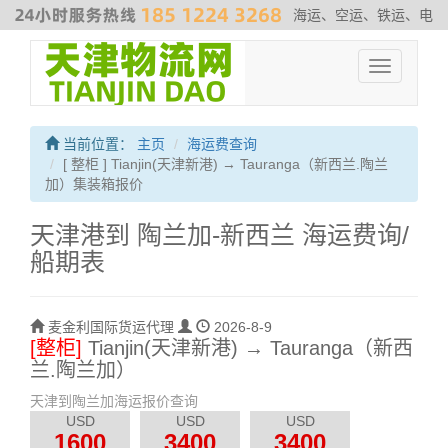
海运、空运、铁运、电
商物流、散杂货运输、危险品运输、拖车、报关、仓库内装
#非洲专
Toggle
线
#最新海运费走势
#海运解决方案
#伊朗海运专线
navigation
当前位置：
主页
海运费查询
[ 整柜 ] Tianjin(天津新港) → Tauranga（新西兰.陶兰
加）集装箱报价
天津港到 陶兰加-新西兰 海运费询/
船期表
麦金利国际货运代理
2026-8-9
[整柜]
Tianjin(天津新港) → Tauranga（新西
兰.陶兰加）
天津到陶兰加海运报价查询
USD
USD
USD
1600
3400
3400