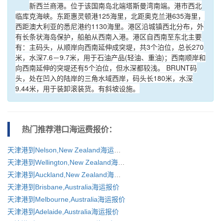
新西兰商港。位于该国南岛北端塔斯曼湾南端。港市西北
临库克海峡。东距惠灵顿港125海里，北距奥克兰港635海里，
西距澳大利亚的悉尼港约1130海里。港区沿城镇西北分布，外
有长条状海岛保护，船舶从西南入港。港区自西南至东北主要
有：主码头，从顺岸向西南延伸成突堤，共3个泊位，总长270
米，水深7.6－9.7米，用于石油产品(轻油、重油)；西南顺岸和
向西南延伸的突堤还有5个泊位，但水深都较浅。 BRUNT码
头，处在凹入的陆岸的三角水域西岸，码头长180米，水深
9.44米，用于装卸滚装货。有斜坡设施。
热门推荐港口
海运费报价：
天津港到Nelson,New Zealand海运报价
天津港到Wellington,New Zealand海运报价
天津港到Auckland,New Zealand海运报价
天津港到Brisbane,Australia海运报价
天津港到Melbourne,Australia海运报价
天津港到Adelaide,Australia海运报价