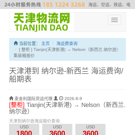
海运、空运、铁运、电
商物流、散杂货运输、危险品运输、拖车、报关、仓库内装
#非洲专
Toggle
线
#最新海运费走势
#海运解决方案
#伊朗海运专线
navigation
当前位置：
主页
海运费查询
[ 整柜 ] Tianjin(天津新港) → Nelson（新西兰.纳尔逊）
集装箱报价
天津港到 纳尔逊-新西兰 海运费询/
船期表
麦金利国际货运代理
2026-8-9
[整柜]
Tianjin(天津新港) → Nelson（新西兰.
纳尔逊）
天津到纳尔逊海运报价查询
USD
USD
USD
1800
3600
3600