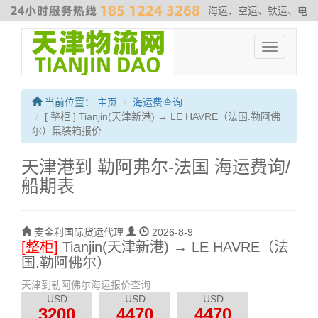
海运、空运、铁运、电
商物流、散杂货运输、危险品运输、拖车、报关、仓库内装
#非洲专
Toggle
线
#最新海运费走势
#海运解决方案
#伊朗海运专线
navigation
当前位置：
主页
海运费查询
[ 整柜 ] Tianjin(天津新港) → LE HAVRE（法国.勒阿佛
尔）集装箱报价
天津港到 勒阿弗尔-法国 海运费询/
船期表
麦金利国际货运代理
2026-8-9
[整柜]
Tianjin(天津新港) → LE HAVRE（法
国.勒阿佛尔）
天津到勒阿佛尔海运报价查询
USD
USD
USD
3200
4470
4470