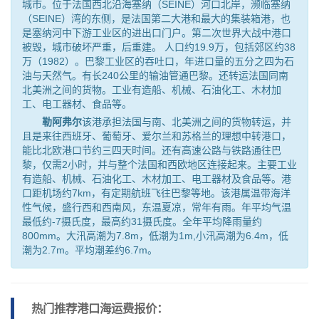
城市。位于法国西北沿海塞纳（SEINE）河口北岸，濒临塞纳
（SEINE）湾的东侧，是法国第二大港和最大的集装箱港，也
是塞纳河中下游工业区的进出口门户。第二次世界大战中港口
被毁，城市破坏严重，后重建。 人口约19.9万，包括郊区约38
万（1982）。巴黎工业区的吞吐口，年进口量的五分之四为石
油与天然气。有长240公里的输油管通巴黎。还转运法国同南
北美洲之间的货物。工业有造船、机械、石油化工、木材加
工、电工器材、食品等。
勒阿弗尔
该港承担法国与南、北美洲之间的货物转运，并
且是来往西班牙、葡萄牙、爱尔兰和苏格兰的理想中转港口，
能比北欧港口节约三四天时间。还有高速公路与铁路通往巴
黎，仅需2小时，并与整个法国和西欧地区连接起来。主要工业
有造船、机械、石油化工、木材加工、电工器材及食品等。港
口距机场约7km，有定期航班飞往巴黎等地。该港属温带海洋
性气候，盛行西和西南风，东温夏凉，常年有雨。年平均气温
最低约-7摄氏度，最高约31摄氏度。全年平均降雨量约
800mm。大汛高潮为7.8m，低潮为1m,小汛高潮为6.4m，低
潮为2.7m。平均潮差约6.7m。
热门推荐港口
海运费报价：