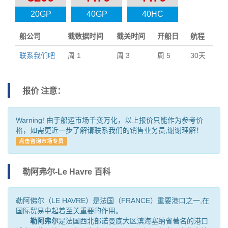
20GP
40GP
40HC
船公司
截数据时间
截关时间
开船日
航程
联系我们吧
周 1
周 3
周 5
30天
报价 注意：
Warning! 由于船运市场千变万化，以上报价只能作为参考价
格，如需更近一步了解请联系我们的销售业务员,谢谢理解！
点击咨询市场专员
勒阿弗尔-Le Havre 百科
勒阿佛尔（LE HAVRE）是法国（FRANCE）重要港口之一,在
国际贸易中起着至关重要的作用。
勒阿弗尔
是法国西北部诺曼底大区滨海塞纳省著名的港口