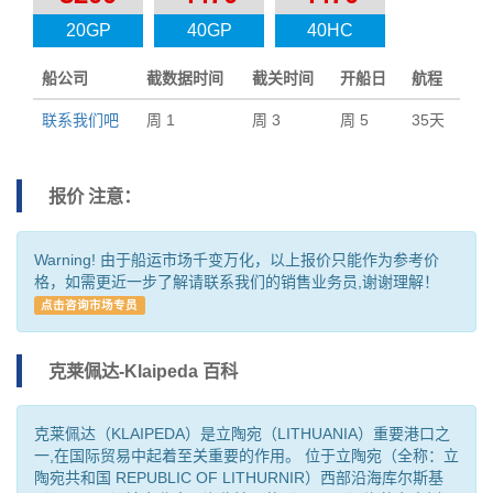
20GP
40GP
40HC
船公司
截数据时间
截关时间
开船日
航程
联系我们吧
周 1
周 3
周 5
35天
报价 注意：
Warning! 由于船运市场千变万化，以上报价只能作为参考价
格，如需更近一步了解请联系我们的销售业务员,谢谢理解！
点击咨询市场专员
克莱佩达-Klaipeda 百科
克莱佩达（KLAIPEDA）是立陶宛（LITHUANIA）重要港口之
一,在国际贸易中起着至关重要的作用。 位于立陶宛（全称：立
陶宛共和国 REPUBLIC OF LITHURNIR）西部沿海库尔斯基