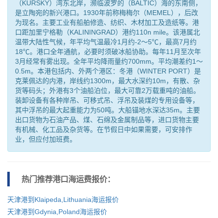
（KURSKY）湾东北岸，濒临波罗的（BALTIC）海的东南侧，
是立陶宛的新兴港口。1930年前称梅梅尔（MEMEL），后改
为现名。主要工业有船舶修造、纺织、木材加工及造纸等。港
口距加里宁格勒（KALININGRAD）港约110n mile。该港属北
温带大陆性气候，年平均气温最冷1月约-2～5℃，最高7月约
18℃。港口全年通航，必要时须破冰船协助。每年11月至次年
3月经常有雾出现。全年平均降雨量约700mm。平均潮差约1～
0.5m。本港包括内、外两个港区：冬港（WINTER PORT）是
克莱佩达的内港，岸线约1300m，最大水深约10m，有散、杂
货等码头；外港有3个油船泊位，最大可靠2万载重吨的油船。
装卸设备有各种岸吊、可移式吊、浮吊及装煤的专用设备等，
其中浮吊的最大起重能力为50吨。大船锚地水深达35m。主要
出口货物为石油产品、煤、石绵及金属制品等，进口货物主要
有机械、化工品及杂货等。在节假日中如果需要，可安排作
业，但应付加班费。
热门推荐港口
海运费报价：
天津港到Klaipeda,Lithuania海运报价
天津港到Gdynia,Poland海运报价