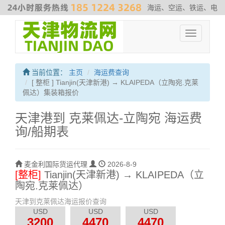
海运、空运、铁运、电
商物流、散杂货运输、危险品运输、拖车、报关、仓库内装
#非洲专
Toggle
线
#最新海运费走势
#海运解决方案
#伊朗海运专线
navigation
当前位置：
主页
海运费查询
[ 整柜 ] Tianjin(天津新港) → KLAIPEDA（立陶宛.克莱
佩达）集装箱报价
天津港到 克莱佩达-立陶宛 海运费
询/船期表
麦金利国际货运代理
2026-8-9
[整柜]
Tianjin(天津新港) → KLAIPEDA（立
陶宛.克莱佩达）
天津到克莱佩达海运报价查询
USD
USD
USD
3200
4470
4470