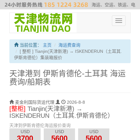
海运、空运、铁运、电
商物流、散杂货运输、危险品运输、拖车、报关、仓库内装
#非洲专
Toggle
线
#最新海运费走势
#海运解决方案
#伊朗海运专线
navigation
当前位置：
主页
海运费查询
[ 整柜 ] Tianjin(天津新港) → ISKENDERUN（土耳其.
伊斯肯德伦）集装箱报价
天津港到 伊斯肯德伦-土耳其 海运
费询/船期表
麦金利国际货运代理
2026-8-8
[整柜]
Tianjin(天津新港) →
ISKENDERUN（土耳其.伊斯肯德伦）
天津到伊斯肯德伦海运报价查询
USD
USD
USD
3700
5600
5600