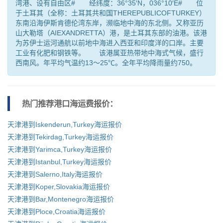
湾港、设有自由区# 经纬度：36°35′N，036°10′E# 位
于土耳其（全称：土耳其共和国THEREPUBLICOFTURKEY）
东南沿海伊斯肯德伦湾东岸，濒临地中海的东北侧。又称亚历
山大勒塔（AIEXANDRETTA）港，是土耳其东部的油港。该港
为苏伊士运河通航以前地中海进入西亚和印度洋的口岸。主要
工业有化肥和钢铁等。 该港属亚热带地中海式气候，盛行
西南风。年平均气温约13～25℃。全年平均降雨量约750。
热门推荐港口
海运费报价：
天津港到Iskenderun,Turkey海运报价
天津港到Tekirdag,Turkey海运报价
天津港到Yarimca,Turkey海运报价
天津港到Istanbul,Turkey海运报价
天津港到Salerno,Italy海运报价
天津港到Koper,Slovakia海运报价
天津港到Bar,Montenegro海运报价
天津港到Ploce,Croatia海运报价