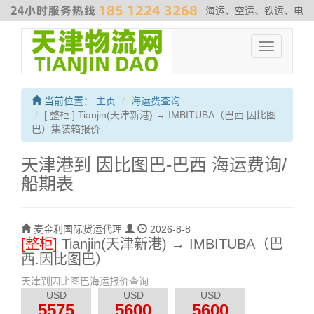
海运、空运、铁运、电
商物流、散杂货运输、危险品运输、拖车、报关、仓库内装
#非洲专
Toggle
线
#最新海运费走势
#海运解决方案
#伊朗海运专线
navigation
当前位置：
主页
海运费查询
[ 整柜 ] Tianjin(天津新港) → IMBITUBA（巴西.因比图
巴）集装箱报价
天津港到 因比图巴-巴西 海运费询/
船期表
麦金利国际货运代理
2026-8-8
[整柜]
Tianjin(天津新港) → IMBITUBA（巴
西.因比图巴）
天津到因比图巴海运报价查询
USD
USD
USD
5575
5600
5600