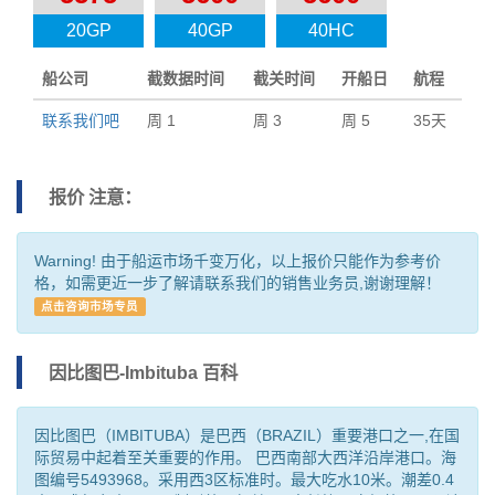
20GP
40GP
40HC
船公司
截数据时间
截关时间
开船日
航程
联系我们吧
周 1
周 3
周 5
35天
报价 注意：
Warning! 由于船运市场千变万化，以上报价只能作为参考价
格，如需更近一步了解请联系我们的销售业务员,谢谢理解！
点击咨询市场专员
因比图巴-Imbituba 百科
因比图巴（IMBITUBA）是巴西（BRAZIL）重要港口之一,在国
际贸易中起着至关重要的作用。 巴西南部大西洋沿岸港口。海
图编号5493968。采用西3区标准时。最大吃水10米。潮差0.4