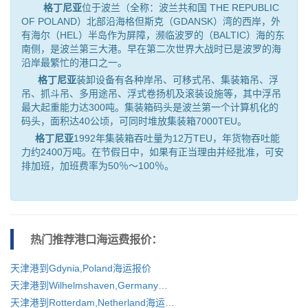
格丁尼亚
位于波兰（全称：波兰共和国 THE REPUBLIC
OF POLAND）北部沿海格但斯克（GDANSK）湾的西岸，外
有海尔（HEL）半岛作为屏障，濒临波罗的（BALTIC）海的东
南侧，是波兰第三大港。早在第二次世界大战时已是波罗的海
沿岸最繁忙的港口之一。
格丁尼亚
装卸设备有各种岸吊、可移式吊、集装箱吊、浮
吊、抓斗吊、多用途吊、浮式卷扬机及滚装设施等，其中浮吊
最大起重能力达300吨。集装箱码头是波兰第一个计算机化的
码头，面积达40公顷，可同时堆放集装箱7000TEU。
格丁尼亚
1992年集装箱吞吐量为12万TEU，年货物吞吐能
力约2400万吨。在节假日中，如果有正当理由并经批准，可安
排加班，加班费率为50％～100％。
热门推荐港口
海运费报价：
天津港到Gdynia,Poland海运报价
天津港到Wilhelmshaven,Germany海运报价
天津港到Rotterdam,Netherland海运报价