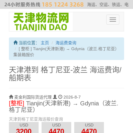
海运、空运、铁运、电
商物流、散杂货运输、危险品运输、拖车、报关、仓库内装
#非洲专
Toggle
线
#最新海运费走势
#海运解决方案
#伊朗海运专线
navigation
当前位置：
主页
海运费查询
[ 整柜 ] Tianjin(天津新港) → Gdynia（波兰.格丁尼亚）
集装箱报价
天津港到 格丁尼亚-波兰 海运费询/
船期表
麦金利国际货运代理
2026-8-7
[整柜]
Tianjin(天津新港) → Gdynia（波兰.
格丁尼亚）
天津到格丁尼亚海运报价查询
USD
USD
USD
3200
4470
4470