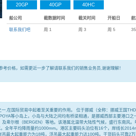
20GP
40GP
40HC
船公司
截数据时间
截关时间
开船日
航
联系我们吧
周 1
周 3
周 5
3
作为参考价格，如需更近一步了解请联系我们的销售业务员,谢谢理解！
口之一,在国际贸易中起着至关重要的作用。 位于挪威（全称：挪威王国THD
A 及ASPOYA等小岛上，小岛与大陆之间均有桥梁相通，是挪威西部主要港口之
M）及卑尔根（BERGEN）等地。该港属北温带大陆性气候，盛行东南风。
℃。全年平均降雨量约1000mm。港区主要码头泊位有16个，岸线长2014
吊最大起重能力为18吨，浮吊最大起重能力达100吨。干货码头可靠2万