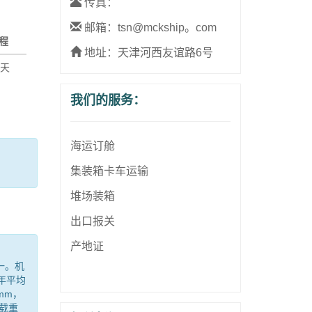
传真：
邮箱：tsn@mckship。com
程
地址：天津河西友谊路6号
5天
我们的服务：
海运订舱
集装箱卡车运输
堆场装箱
出口报关
产地证
一。机
年平均
mm，
载重