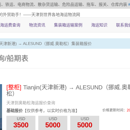
运、铁运、电商物流、散杂货运输、危险品运输、拖车、报关、仓库内装
的外贸助手！——天津到世界各地海运物流网
海运费查询
物流资讯
集装箱运输案例
海运知识
联系我
njin(天津新港) → ALESUND（挪威.奥勒松）集装箱报价
询/船期表
[整柜]
Tianjin(天津新港) → ALESUND（挪威.奥
松）
天津到奥勒松海运报价查询
基础报价
【仅供参考，以实时价格为准】
价格更新时间：
2
USD
USD
USD
3500
5000
5000