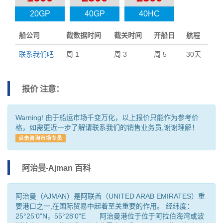
20GP
40GP
40HC
船公司
截数据时间
截关时间
开船日
航程
联系我们吧
周 1
周 3
周 5
30天
报价 注意：
Warning! 由于船运市场千变万化，以上报价只能作为参考价
格，如需更近一步了解请联系我们的销售业务员,谢谢理解！
点击咨询市场专员
阿治曼-Ajman 百科
阿治曼（AJMAN）是阿联酋（UNITED ARAB EMIRATES）重
要港口之一,在国际贸易中起着至关重要的作用。 经纬度：
25°25'0"N，55°28'0"E 阿治曼港位于位于阿拉伯海湾或波