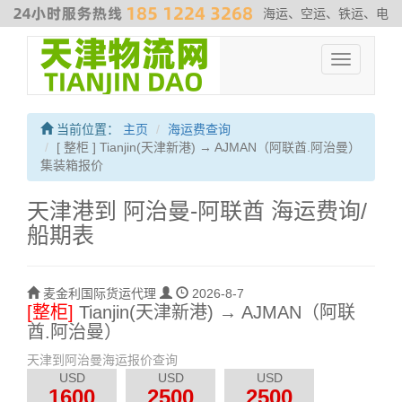
海运、空运、铁运、电
商物流、散杂货运输、危险品运输、拖车、报关、仓库内装
#非洲专
Toggle
线
#最新海运费走势
#海运解决方案
#伊朗海运专线
navigation
当前位置：
主页
海运费查询
[ 整柜 ] Tianjin(天津新港) → AJMAN（阿联酋.阿治曼）
集装箱报价
天津港到 阿治曼-阿联酋 海运费询/
船期表
麦金利国际货运代理
2026-8-7
[整柜]
Tianjin(天津新港) → AJMAN（阿联
酋.阿治曼）
天津到阿治曼海运报价查询
USD
USD
USD
1600
2500
2500