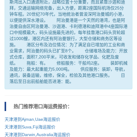
斯湾出入口通道附近，战略位置十分重要，而且紧靠沙迦和迪
拜，交通运输网络完备，出入方便，距离2座国际机场仅25分
钟车程。20世纪70年代，当地统治者曾浚深阿治曼城的小港，
以便提供深水港设。 阿治曼港是一个天然的港湾，也是阿
治曼自由区阿治曼港、沙迦港、卡利德港和迪拜港中4座国际港
口中规模最大，码头设施最先进的，每年挂靠港口码头货轮超
过1000艘，港区内还有阿治曼银行，大型仓储和商务区等设
施。 港区分布及泊位情况：为了满足自已增加的工业和商
业需求，阿治曼的码头已扩至8个。 仓储堆场及能力：开放
式仓库，面积7,200平米，可收发和储存化学品、化肥及废
纸。 拖船：有。 修船服务：干船坞2座。 装卸机械
及能力：最大起重能力5,000吨。 供应服务：装卸，导航，
通讯，装备运输，维修，保全，检验及其他港口服务。 日
落后至日出前船舶能否进港：能。
热门推荐港口
海运费报价：
天津港到Ajman,Uae海运报价
天津港到Suva,Fiji海运报价
天津港到Darwin,Australia海运报价